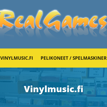
VINYLMUSIC.FI
PELIKONEET / SPELMASKINER
Vinylmusic.fi