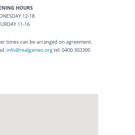
ENING HOURS
DNESDAY 12-18
URDAY 11-16
er times can be arranged on agreement.
il:
info@realgames.org
tel: 0400-303300