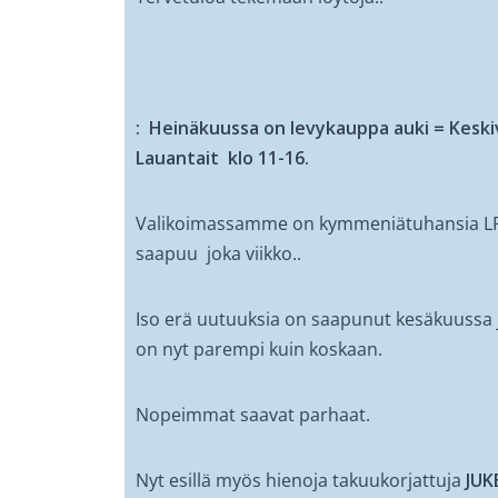
: Heinäkuussa on levykauppa auki = Keskiv
Lauantait klo 11-16.
Valikoimassamme on kymmeniätuhansia LP-C
saapuu joka viikko..
Iso erä uutuuksia on saapunut kesäkuuss
on nyt parempi kuin koskaan.
Nopeimmat saavat parhaat.
Nyt esillä myös hienoja takuukorjattuja
JUK