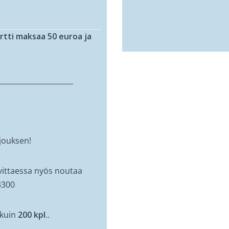
tti maksaa 50 euroa ja
_____________________
rjouksen!
vittaessa nyös noutaa
3300
 kuin
200 kpl
..