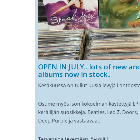
OPEN IN JULY.. lots of new a
albums now in stock..
Kesäkuussa on tullut uusia levyjä Lontoosta
Ostime myös ison kokoelman käytettyjä LP-
keräilijän suosikkejä. Beatles, Led Z, Doors
Deep Purple ja vastaavaa..
Tervetuloa tekemään löytöjä!!