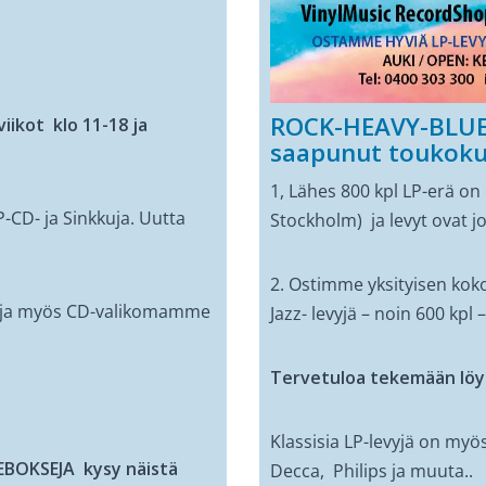
ROCK-HEAVY-BLUES
iikot klo 11-18 ja
saapunut toukoku
1, Lähes 800 kpl LP-erä on
D- ja Sinkkuja. Uutta
Stockholm) ja levyt ovat j
2. Ostimme yksityisen kok
a ja myös CD-valikomamme
Jazz- levyjä – noin 600 kpl
Tervetuloa tekemään löyt
Klassisia LP-levyjä on myös
EBOKSEJA kysy näistä
Decca, Philips ja muuta..