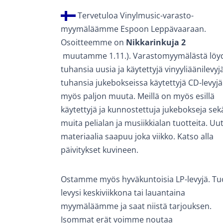
Tervetuloa Vinylmusic-varasto­
myymäläämme Espoon Leppävaaraan.
Osoitteemme on
Nikkarinkuja 2
muutamme 1.11.). Varastomyymälästä löy
tuhansia uusia ja käytettyjä vinyyliäänilevyjä
tuhansia jukebokseissa käytettyjä CD-levyjä
myös paljon muuta. Meillä on myös esillä
käytettyjä ja kunnostettuja jukebokseja sek
muita pelialan ja musiikkialan tuotteita. Uu
materiaalia saapuu joka viikko. Katso alla
päivitykset kuvineen.
Ostamme myös hyväkuntoisia LP-levyjä. Tu
levysi keskiviikkona tai lauantaina
myymäläämme ja saat niistä tarjouksen.
Isommat erät voimme noutaa