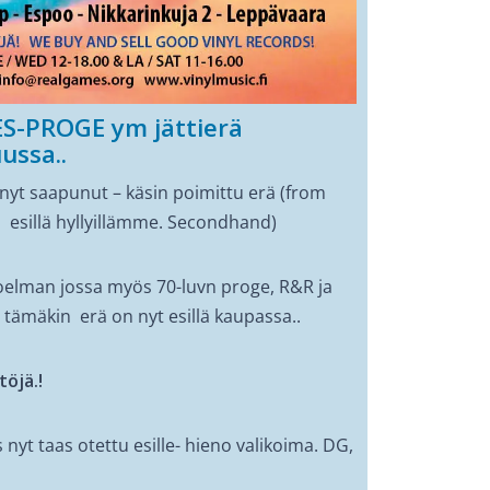
-PROGE ym jättierä
ussa..
 nyt saapunut – käsin poimittu erä (from
o esillä hyllyillämme. Secondhand)
oelman jossa myös 70-luvn proge, R&R ja
 – tämäkin erä on nyt esillä kaupassa..
öjä.!
 nyt taas otettu esille- hieno valikoima. DG,