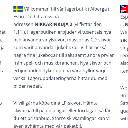
Välkommen till vår lagerbutik i Alberga i
Esbo. Du hitta oss på
Esp
adressen
NIKKARINKUJA 2
(vi flyttar den
is
N
dät
1.11.). I lagerbutiken erbjuder vi tusentals nya
We 
,
och använda vinylskivor, massor av CD-skivor
sec
 ja
som varit använda i jukeboxar. Vi har också
sin
några fina jukeboxar till salu samt andra prylar
rec
ä
från spel- och musikbranchen. Nya skivor och
als
tta
erbjudanden dyker upp på våra hyllor varje
ite
vecka. Lageruppdateringarna hittar du med
bilder nedan.
We 
Bri
o
Vi vill gärna köpa dina LP-skivor. Hämta
Sat
skivorna till på onsdagar eller lördagar, så får
qua
du ett prisanbud. Större skivsamlingar kan vi
wit
även avhämta med vår paketbil.