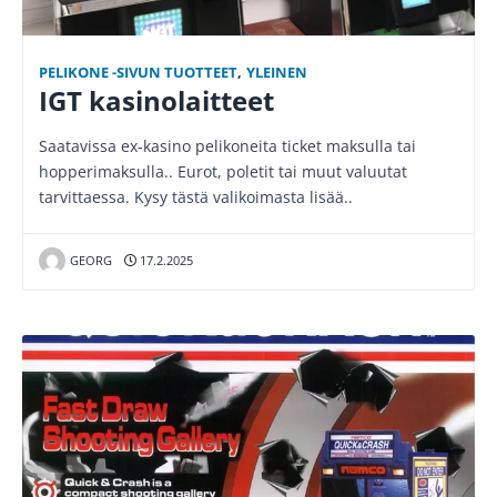
PELIKONE -SIVUN TUOTTEET
,
YLEINEN
IGT kasinolaitteet
Saatavissa ex-kasino pelikoneita ticket maksulla tai
hopperimaksulla.. Eurot, poletit tai muut valuutat
tarvittaessa. Kysy tästä valikoimasta lisää..
GEORG
17.2.2025