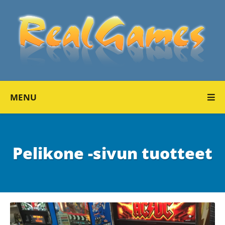
MENU
Pelikone -sivun tuotteet