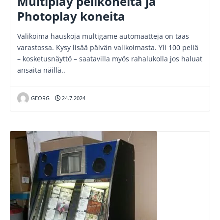
Multiplay pelikoneita ja
Photoplay koneita
Valikoima hauskoja multigame automaatteja on taas
varastossa. Kysy lisää päivän valikoimasta. Yli 100 peliä
– kosketusnäyttö – saatavilla myös rahalukolla jos haluat
ansaita näillä..
GEORG
24.7.2024