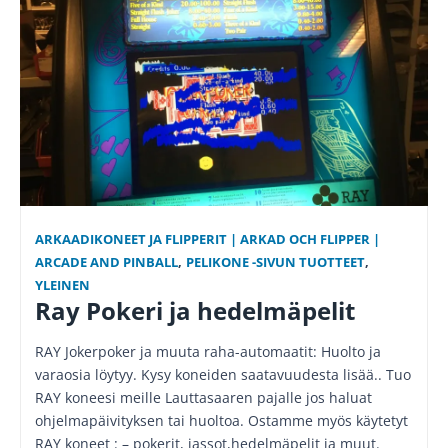
ARKAADIKONEET JA FLIPPERIT | ARKAD OCH FLIPPER |
ARCADE AND PINBALL
,
PELIKONE -SIVUN TUOTTEET
,
YLEINEN
Ray Pokeri ja hedelmäpelit
RAY Jokerpoker ja muuta raha-automaatit: Huolto ja
varaosia löytyy. Kysy koneiden saatavuudesta lisää.. Tuo
RAY koneesi meille Lauttasaaren pajalle jos haluat
ohjelmapäivityksen tai huoltoa. Ostamme myös käytetyt
RAY koneet : – pokerit, jassot,hedelmäpelit ja muut.