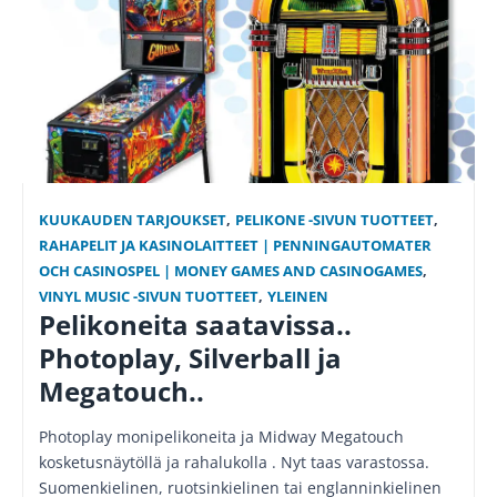
KUUKAUDEN TARJOUKSET
,
PELIKONE -SIVUN TUOTTEET
,
RAHAPELIT JA KASINOLAITTEET | PENNINGAUTOMATER
OCH CASINOSPEL | MONEY GAMES AND CASINOGAMES
,
VINYL MUSIC -SIVUN TUOTTEET
,
YLEINEN
Pelikoneita saatavissa..
Photoplay, Silverball ja
Megatouch..
Photoplay monipelikoneita ja Midway Megatouch
kosketusnäytöllä ja rahalukolla . Nyt taas varastossa.
Suomenkielinen, ruotsinkielinen tai englanninkielinen