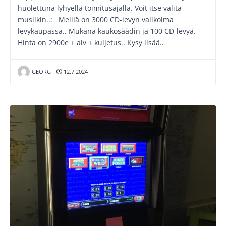
huolettuna lyhyellä toimitusajalla. Voit itse valita
musiikin..: Meillä on 3000 CD-levyn valikoima
levykaupassa.. Mukana kaukosäädin ja 100 CD-levyä.
Hinta on 2900e + alv + kuljetus.. Kysy lisää..
GEORG
12.7.2024